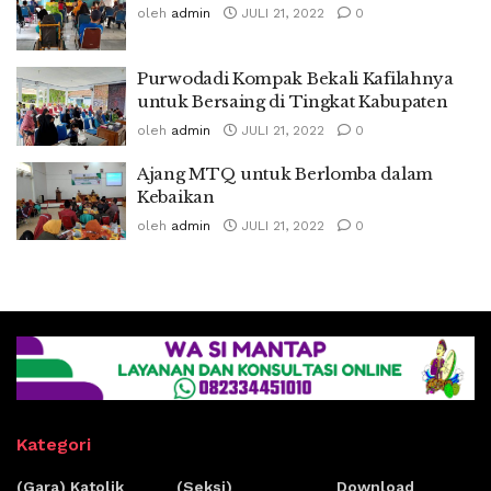
oleh
admin
JULI 21, 2022
0
Purwodadi Kompak Bekali Kafilahnya
untuk Bersaing di Tingkat Kabupaten
oleh
admin
JULI 21, 2022
0
Ajang MTQ untuk Berlomba dalam
Kebaikan
oleh
admin
JULI 21, 2022
0
Kategori
(Gara) Katolik
(Seksi)
Download