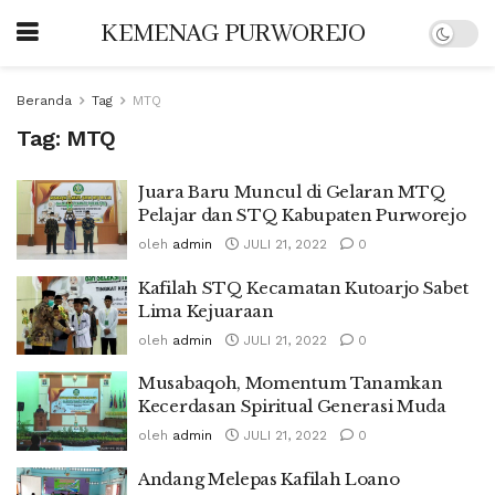
KEMENAG PURWOREJO
Beranda
Tag
MTQ
Tag:
MTQ
Juara Baru Muncul di Gelaran MTQ
Pelajar dan STQ Kabupaten Purworejo
oleh
admin
JULI 21, 2022
0
Kafilah STQ Kecamatan Kutoarjo Sabet
Lima Kejuaraan
oleh
admin
JULI 21, 2022
0
Musabaqoh, Momentum Tanamkan
Kecerdasan Spiritual Generasi Muda
oleh
admin
JULI 21, 2022
0
Andang Melepas Kafilah Loano