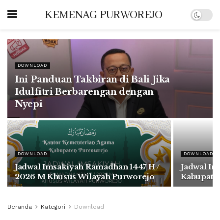
KEMENAG PURWOREJO
DOWNLOAD
Ini Panduan Takbiran di Bali Jika
Idulfitri Berbarengan dengan
Nyepi
DOWNLOAD
DOWNLOAD
Jadwal Imsakiyah Ramadhan 1447 H /
Jadwal I
2026 M Khusus Wilayah Purworejo
Kabupate
Beranda
Kategori
Download