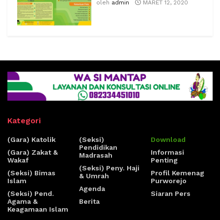
oleh
admin
MARET 12, 2020
Kategori
(Gara) Katolik
(Seksi)
Download
Pendidikan
(Gara) Zakat &
Informasi
Madrasah
Wakaf
Penting
(Seksi) Peny. Haji
(Seksi) Bimas
Profil Kemenag
& Umrah
Islam
Purworejo
Agenda
(Seksi) Pend.
Siaran Pers
Agama &
Berita
Keagamaan Islam