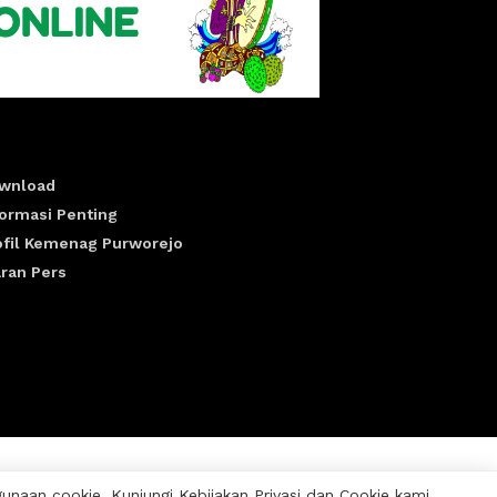
wnload
formasi Penting
ofil Kemenag Purworejo
aran Pers
aan cookie. Kunjungi Kebijakan Privasi dan Cookie kami.