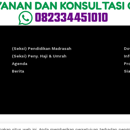
(Seksi) Pendidikan Madrasah
Do
(Seksi) Peny. Haji & Umrah
In
Agenda
Pr
Berita
Si
akan situs web ini, Anda memberikan persetujuan terhadap penggun