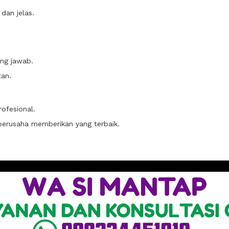
dan jelas.
ng jawab.
an.
ofesional.
n berusaha memberikan yang terbaik.