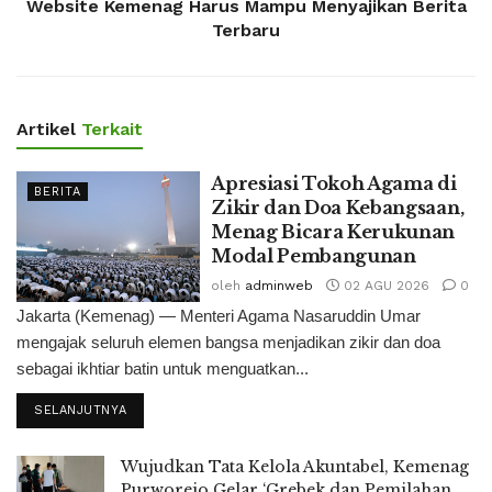
Website Kemenag Harus Mampu Menyajikan Berita
Terbaru
Artikel
Terkait
Apresiasi Tokoh Agama di
BERITA
Zikir dan Doa Kebangsaan,
Menag Bicara Kerukunan
Modal Pembangunan
oleh
adminweb
02 AGU 2026
0
Jakarta (Kemenag) — Menteri Agama Nasaruddin Umar
mengajak seluruh elemen bangsa menjadikan zikir dan doa
sebagai ikhtiar batin untuk menguatkan...
SELANJUTNYA
Wujudkan Tata Kelola Akuntabel, Kemenag
Purworejo Gelar ‘Grebek dan Pemilahan