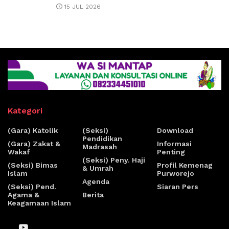
15 JUL 2026
Kategori
(Gara) Katolik
(Seksi)
Download
Pendidikan
(Gara) Zakat &
Informasi
Madrasah
Wakaf
Penting
(Seksi) Peny. Haji
(Seksi) Bimas
Profil Kemenag
& Umrah
Islam
Purworejo
Agenda
(Seksi) Pend.
Siaran Pers
Agama &
Berita
Keagamaan Islam