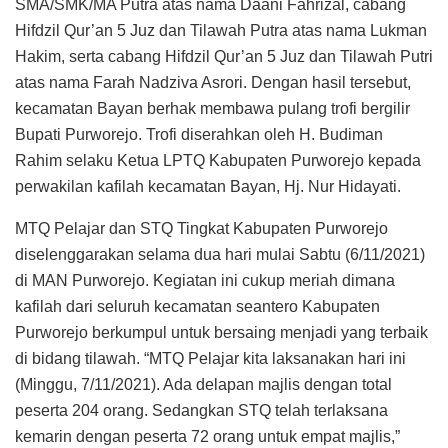
SMA/SMK/MA Putra atas nama Daani Fahrizal, cabang
Hifdzil Qur’an 5 Juz dan Tilawah Putra atas nama Lukman
Hakim, serta cabang Hifdzil Qur’an 5 Juz dan Tilawah Putri
atas nama Farah Nadziva Asrori. Dengan hasil tersebut,
kecamatan Bayan berhak membawa pulang trofi bergilir
Bupati Purworejo. Trofi diserahkan oleh H. Budiman
Rahim selaku Ketua LPTQ Kabupaten Purworejo kepada
perwakilan kafilah kecamatan Bayan, Hj. Nur Hidayati.
MTQ Pelajar dan STQ Tingkat Kabupaten Purworejo
diselenggarakan selama dua hari mulai Sabtu (6/11/2021)
di MAN Purworejo. Kegiatan ini cukup meriah dimana
kafilah dari seluruh kecamatan seantero Kabupaten
Purworejo berkumpul untuk bersaing menjadi yang terbaik
di bidang tilawah. “MTQ Pelajar kita laksanakan hari ini
(Minggu, 7/11/2021). Ada delapan majlis dengan total
peserta 204 orang. Sedangkan STQ telah terlaksana
kemarin dengan peserta 72 orang untuk empat majlis,”