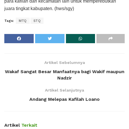
para kafilah dari kecamatan lain untuk memperebutkan
juara tingkat kabupaten. (hws/sgy)
Tags:
MTQ
STQ
Artikel Sebelumnya
Wakaf Sangat Besar Manfaatnya bagi Wakif maupun
Nadzir
Artikel Selanjutnya
Andang Melepas Kafilah Loano
Artikel
Terkait