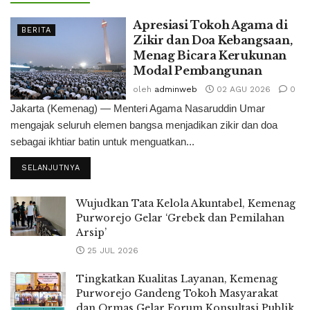
Apresiasi Tokoh Agama di
BERITA
Zikir dan Doa Kebangsaan,
Menag Bicara Kerukunan
Modal Pembangunan
oleh
adminweb
02 AGU 2026
0
Jakarta (Kemenag) — Menteri Agama Nasaruddin Umar
mengajak seluruh elemen bangsa menjadikan zikir dan doa
sebagai ikhtiar batin untuk menguatkan...
SELANJUTNYA
Wujudkan Tata Kelola Akuntabel, Kemenag
Purworejo Gelar ‘Grebek dan Pemilahan
Arsip’
25 JUL 2026
Tingkatkan Kualitas Layanan, Kemenag
Purworejo Gandeng Tokoh Masyarakat
dan Ormas Gelar Forum Konsultasi Publik