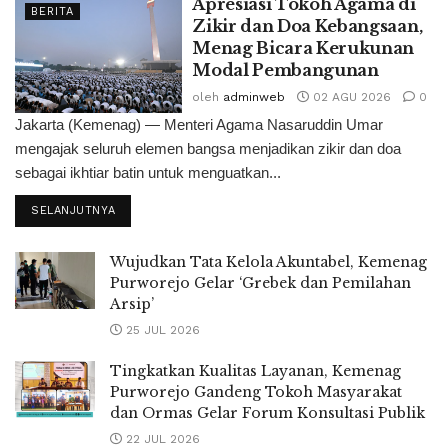
Apresiasi Tokoh Agama di
BERITA
Zikir dan Doa Kebangsaan,
Menag Bicara Kerukunan
Modal Pembangunan
oleh
adminweb
02 AGU 2026
0
Jakarta (Kemenag) — Menteri Agama Nasaruddin Umar
mengajak seluruh elemen bangsa menjadikan zikir dan doa
sebagai ikhtiar batin untuk menguatkan...
SELANJUTNYA
Wujudkan Tata Kelola Akuntabel, Kemenag
Purworejo Gelar ‘Grebek dan Pemilahan
Arsip’
25 JUL 2026
Tingkatkan Kualitas Layanan, Kemenag
Purworejo Gandeng Tokoh Masyarakat
dan Ormas Gelar Forum Konsultasi Publik
22 JUL 2026