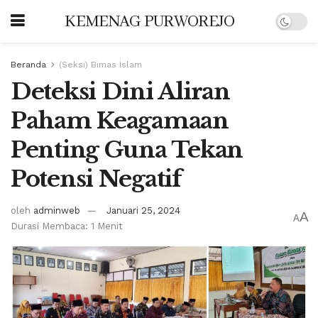
KEMENAG PURWOREJO
Beranda
(Seksi) Bimas Islam
Deteksi Dini Aliran
Paham Keagamaan
Penting Guna Tekan
Potensi Negatif
oleh
adminweb
Januari 25, 2024
A
A
Durasi Membaca: 1 Menit