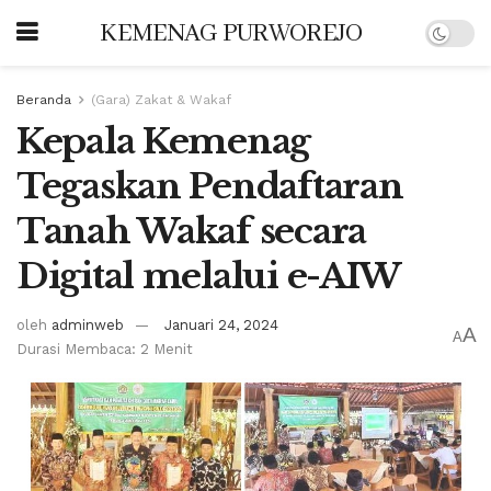
KEMENAG PURWOREJO
Beranda
(Gara) Zakat & Wakaf
Kepala Kemenag
Tegaskan Pendaftaran
Tanah Wakaf secara
Digital melalui e-AIW
oleh
adminweb
Januari 24, 2024
A
A
Durasi Membaca: 2 Menit