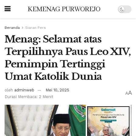
KEMENAG PURWOREJO
Beranda
Siaran Pers
Menag: Selamat atas
Terpilihnya Paus Leo XIV,
Pemimpin Tertinggi
Umat Katolik Dunia
oleh
adminweb
Mei 10, 2025
A
A
Durasi Membaca: 2 Menit