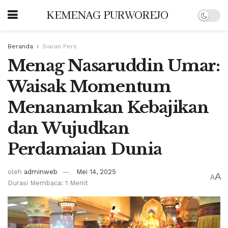
KEMENAG PURWOREJO
Beranda
Siaran Pers
Menag Nasaruddin Umar:
Waisak Momentum
Menanamkan Kebajikan
dan Wujudkan
Perdamaian Dunia
oleh
adminweb
Mei 14, 2025
A
A
Durasi Membaca: 1 Menit