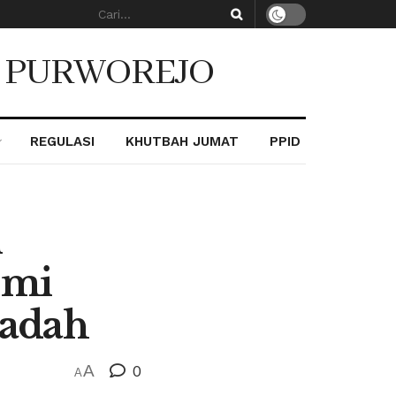
. PURWOREJO
REGULASI
KHUTBAH JUMAT
PPID
i
emi
badah
A
0
A