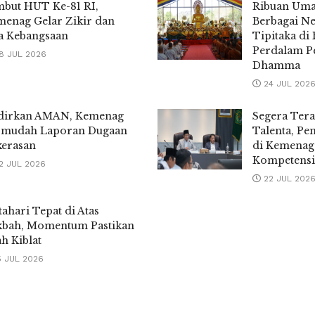
but HUT Ke-81 RI,
Ribuan Uma
enag Gelar Zikir dan
Berbagai Ne
a Kebangsaan
Tipitaka di
Perdalam 
8 JUL 2026
Dhamma
24 JUL 202
dirkan AMAN, Kemenag
Segera Ter
rmudah Laporan Dugaan
Talenta, Pe
kerasan
di Kemenag
Kompetensi
2 JUL 2026
22 JUL 202
ahari Tepat di Atas
kbah, Momentum Pastikan
h Kiblat
5 JUL 2026