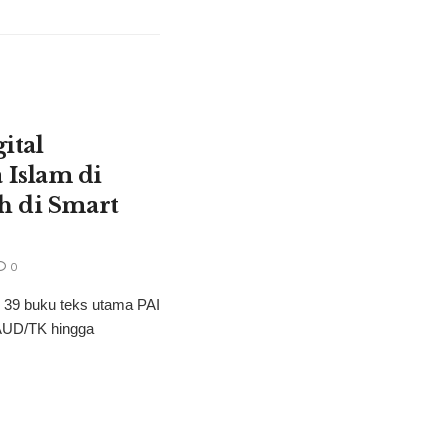
ital
Islam di
h di Smart
0
 39 buku teks utama PAI
PAUD/TK hingga