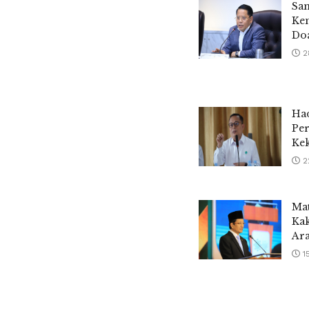
Sam
Kem
Do
2
Ha
Pe
Ke
2
Mat
Ka
Ara
1