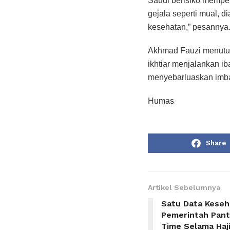
Saudi berisiko mempe
gejala seperti mual, d
kesehatan,” pesannya
Akhmad Fauzi menutup
ikhtiar menjalankan i
menyebarluaskan imba
Humas
Share
Artikel Sebelumnya
Satu Data Keseh
Pemerintah Pant
Time Selama Haj