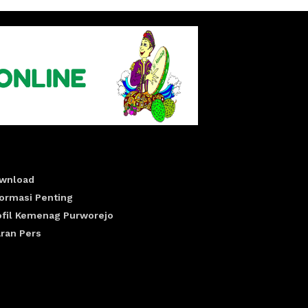
wnload
formasi Penting
ofil Kemenag Purworejo
aran Pers