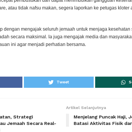
rcepat pembusukan dan dapat menimbulkan gangguan kesehat
iare, atau tidak nafsu makan, segera laporkan ke petugas kloter
.
 dengan mengajak seluruh jemaah untuk menjaga kesehatan s
badah secara maksimal. Ia juga mengajak media dan masyarakat 
uan ini agar menjadi perhatian bersama.
Tweet
S
Artikel Selanjutnya
atan, Strategi
Menjelang Puncak Haji, 
au Jemaah Secara Real-
Batasi Aktivitas Fisik d
i