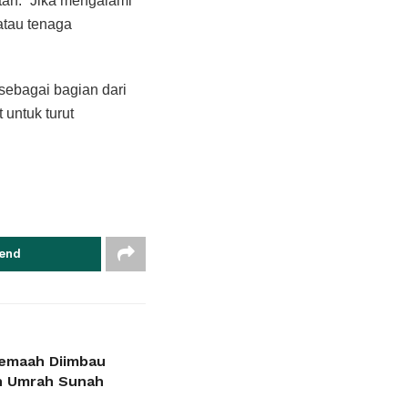
an. “Jika mengalami
 atau tenaga
ebagai bagian dari
untuk turut
end
Jemaah Diimbau
an Umrah Sunah