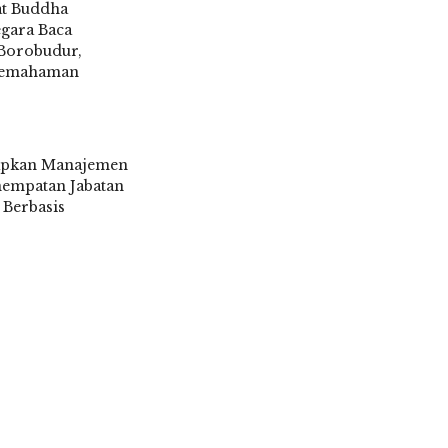
t Buddha
gara Baca
 Borobudur,
Pemahaman
6
apkan Manajemen
nempatan Jabatan
 Berbasis
6