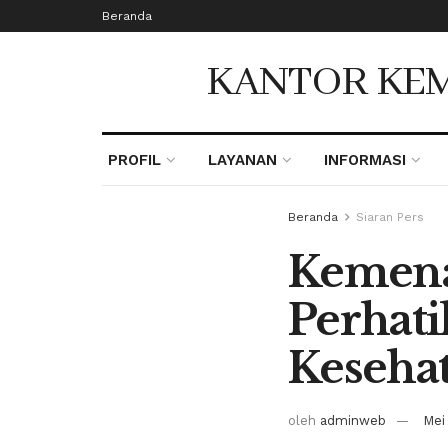
Beranda
KANTOR KEM
PROFIL
LAYANAN
INFORMASI
Beranda
Siaran Pers
Kemena
Perhat
Kesehat
oleh
adminweb
Mei