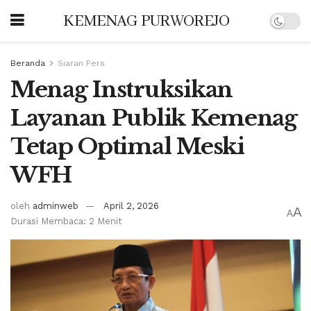
KEMENAG PURWOREJO
Beranda
Siaran Pers
Menag Instruksikan
Layanan Publik Kemenag
Tetap Optimal Meski
WFH
oleh
adminweb
April 2, 2026
A
A
Durasi Membaca: 2 Menit