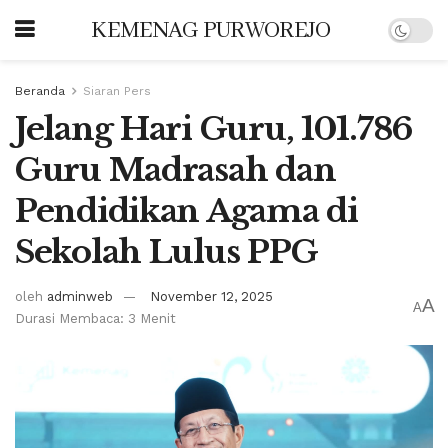
KEMENAG PURWOREJO
Beranda
Siaran Pers
Jelang Hari Guru, 101.786
Guru Madrasah dan
Pendidikan Agama di
Sekolah Lulus PPG
oleh
adminweb
November 12, 2025
A
A
Durasi Membaca: 3 Menit