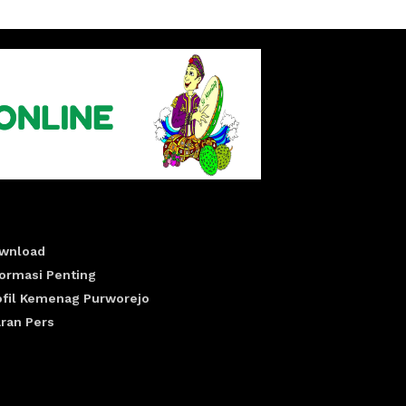
wnload
formasi Penting
ofil Kemenag Purworejo
aran Pers