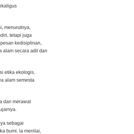
ekaligus
ni, menurutnya,
ri, tetapi juga
 pesan kedisiplinan,
 alam secara adil dan
 etika ekologis.
hwa alam semesta
ga dan merawat
ujarnya.
nya sebagai
a bumi. Ia menilai,