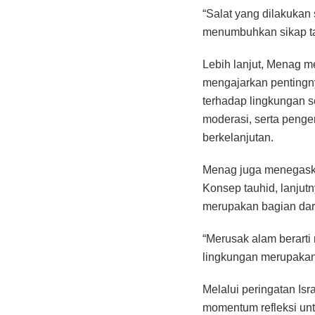
“Salat yang dilakuka
menumbuhkan sikap ta
Lebih lanjut, Menag me
mengajarkan pentingny
terhadap lingkungan se
moderasi, serta peng
berkelanjutan.
Menag juga menegaskan
Konsep tauhid, lanjut
merupakan bagian dari
“Merusak alam berart
lingkungan merupakan 
Melalui peringatan Is
momentum refleksi unt