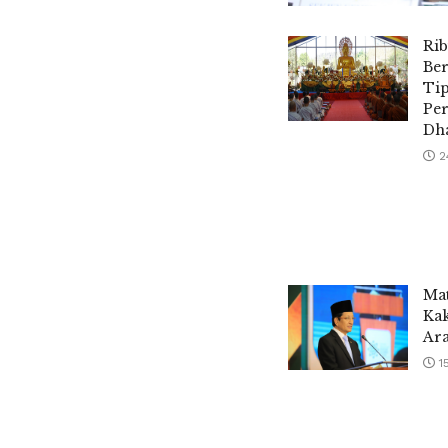
Ri
Ber
Tip
Pe
Dh
2
Mat
Ka
Ara
1