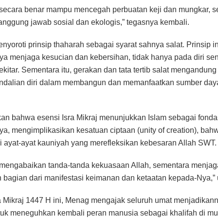
n secara benar mampu mencegah perbuatan keji dan mungkar, s
nggung jawab sosial dan ekologis,” tegasnya kembali.
nyoroti prinsip thaharah sebagai syarat sahnya salat. Prinsip i
a menjaga kesucian dan kebersihan, tidak hanya pada diri sendi
kitar. Sementara itu, gerakan dan tata tertib salat mengandung
endalian diri dalam membangun dan memanfaatkan sumber daya
 bahwa esensi Isra Mikraj menunjukkan Islam sebagai fondasi
nya, mengimplikasikan kesatuan ciptaan (unity of creation), ba
 ayat-ayat kauniyah yang merefleksikan kebesaran Allah SWT.
i mengabaikan tanda-tanda kekuasaan Allah, sementara menja
bagian dari manifestasi keimanan dan ketaatan kepada-Nya,” 
ra Mikraj 1447 H ini, Menag mengajak seluruh umat menjadikan
uk meneguhkan kembali peran manusia sebagai khalifah di muk