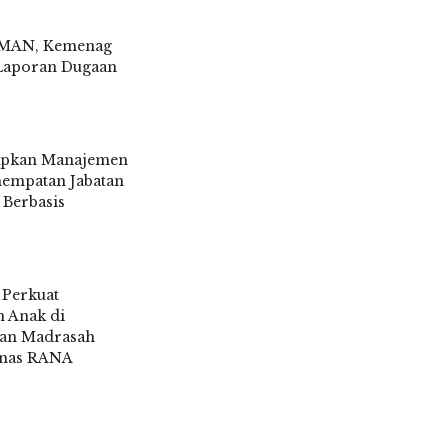
AMAN, Kemenag
Laporan Dugaan
6
apkan Manajemen
nempatan Jabatan
 Berbasis
6
 Perkuat
n Anak di
dan Madrasah
rnas RANA