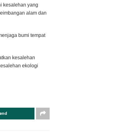
ni kesalehan yang
eseimbangan alam dan
 menjaga bumi tempat
uatkan kesalehan
kesalehan ekologi
end