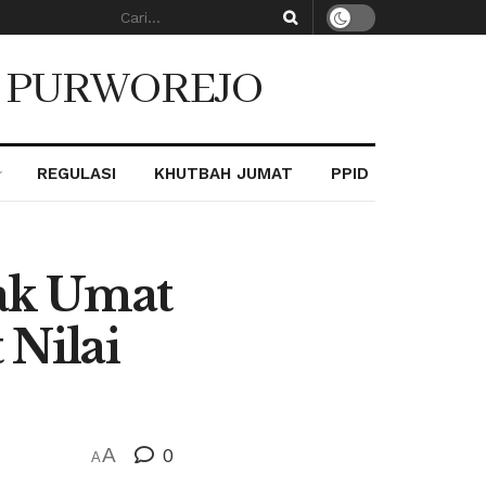
. PURWOREJO
REGULASI
KHUTBAH JUMAT
PPID
jak Umat
 Nilai
A
0
A