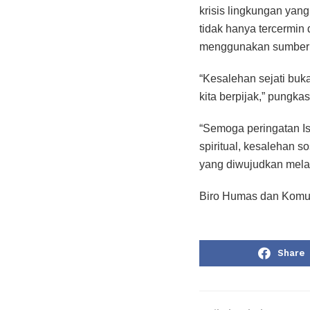
krisis lingkungan yan
tidak hanya tercermin
menggunakan sumber d
“Kesalehan sejati buk
kita berpijak,” pungka
“Semoga peringatan Isr
spiritual, kesalehan s
yang diwujudkan melalu
Biro Humas dan Komun
Share