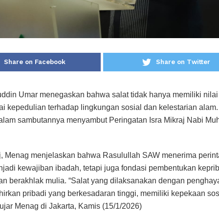
Share on Facebook
Share on Twitter
din Umar menegaskan bahwa salat tidak hanya memiliki nilai k
ilai kepedulian terhadap lingkungan sosial dan kelestarian ala
alam sambutannya menyambut Peringatan Isra Mikraj Nabi 
j, Menag menjelaskan bahwa Rasulullah SAW menerima perinta
adi kewajiban ibadah, tetapi juga fondasi pembentukan kepri
 dan berakhlak mulia. “Salat yang dilaksanakan dengan pengh
irkan pribadi yang berkesadaran tinggi, memiliki kepekaan sosi
ujar Menag di Jakarta, Kamis (15/1/2026)