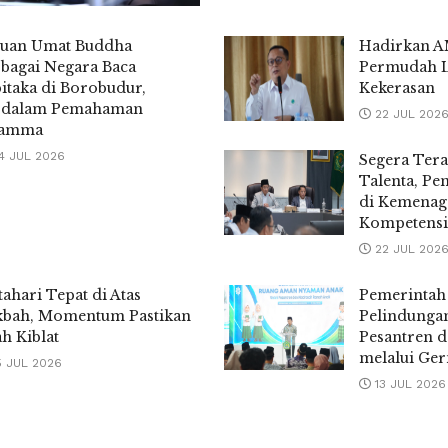
buan Umat Buddha
Hadirkan 
bagai Negara Baca
Permudah 
itaka di Borobudur,
Kekerasan
rdalam Pemahaman
22 JUL 202
amma
4 JUL 2026
Segera Ter
Talenta, Pe
di Kemenag
Kompetensi
22 JUL 202
ahari Tepat di Atas
Pemerintah
kbah, Momentum Pastikan
Pelindunga
h Kiblat
Pesantren 
melalui Ge
5 JUL 2026
13 JUL 2026