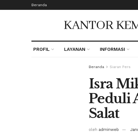
Beranda
KANTOR KEM
PROFIL
LAYANAN
INFORMASI
Beranda
Siaran Pers
Isra Mi
Peduli 
Salat
oleh
adminweb
Jan