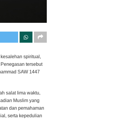
esalehan spiritual,
m. Penegasan tersebut
Muhammad SAW 1447
h salat lima waktu,
badian Muslim yang
ayatan dan pemahaman
al, serta kepedulian