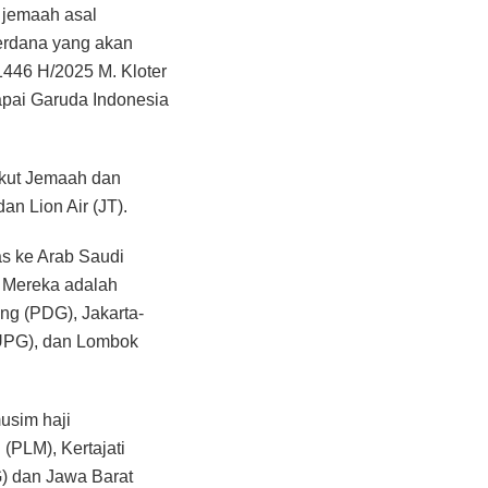
 jemaah asal
perdana yang akan
1446 H/2025 M. Kloter
pai Garuda Indonesia
gkut Jemaah dan
an Lion Air (JT).
as ke Arab Saudi
. Mereka adalah
ng (PDG), Jakarta-
(UPG), dan Lombok
usim haji
(PLM), Kertajati
) dan Jawa Barat