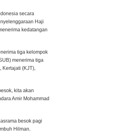
ndonesia secara
Penyelenggaraan Haji
 menerima kedatangan
enerima tiga kelompok
(SUB) menerima tiga
Kertajati (KJT),
esok, kita akan
andara Amir Mohammad
e asrama besok pagi
 imbuh Hilman.