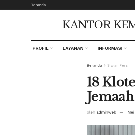
Beranda
KANTOR KEM
PROFIL
LAYANAN
INFORMASI
Beranda
Siaran Pers
18 Klot
Jemaah 
oleh
adminweb
Mei