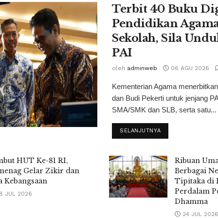
Terbit 40 Buku Dig
Pendidikan Agama 
Sekolah, Sila Undu
PAI
oleh
adminweb
06 AGU 2026
Kementerian Agama menerbitkan
dan Budi Pekerti untuk jenjang 
SMA/SMK dan SLB, serta satu...
SELANJUTNYA
but HUT Ke-81 RI,
Ribuan Uma
enag Gelar Zikir dan
Berbagai Ne
a Kebangsaan
Tipitaka di
Perdalam 
8 JUL 2026
Dhamma
24 JUL 202