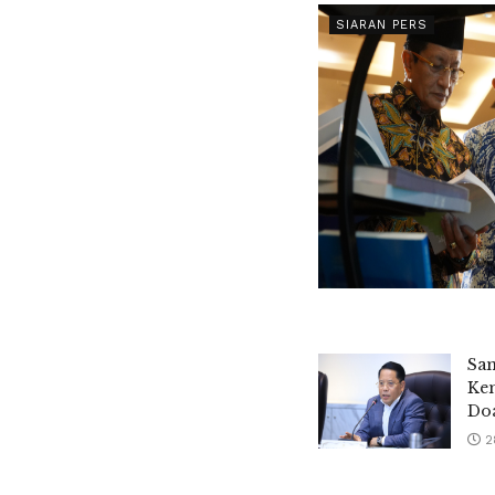
SIARAN PERS
Sam
Kem
Do
2