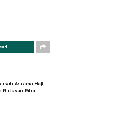
end
kosah Asrama Haji
h Ratusan Ribu