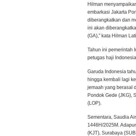
Hilman menyampaikan,
embarkasi Jakarta Pon
diberangkatkan dan me
ini akan diberangkat
(GA),” kata Hilman Lati
Tahun ini pemerintah
petugas haji Indonesia
Garuda Indonesia tahu
hingga kembali lagi k
jemaah yang berasal d
Pondok Gede (JKG), S
(LOP).
Sementara, Saudia Ai
1446H/2025M. Adapun e
(KJT), Surabaya (SUB