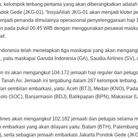
 kelompok terbang pertama yang akan diberangkatkan adalah
dok Gede (JKG-01). “InsyaAllah JKG-01 akan menjadi kloter 
njadi penanda dimulainya operasional penyelenggaraan haji 
kan pada pukul 00.45 WIB dengan menggunakan pesawat maska
ef.
 Indonesia telah menetapkan tiga maskapai yang akan mengan
, yaitu maskapai Garuda Indonesia (GA), Saudia Airlines (SV), d
n ini akan mengangkut 104.172 jemaah haji reguler dan petug
e Tanah Air. Jemaah ini tergabung dalam 287 kelompok terbang
ari sembilan embarkasi, yaitu: Aceh (BTJ), Medan (KNO), Pada
olo (SOC), Banjarmasin (BDJ), Balikpapan (BPN), Makassar 
rlines akan mengangkut 102.182 jemaah dan petugas selama m
mbarkasi yang akan dilayani yaitu: Batam (BTH), Palembang 
), serta sebagian jemaah embarkasi Jakarta Pondok Gede (JKG