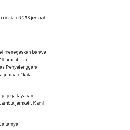
n rincian 6.293 jemaah
tief menegaskan bahwa
Alhamdulillah
tugas Penyelenggara
a jemaah,” kata
api juga layanan
nyambut jemaah. Kami
daftarnya: