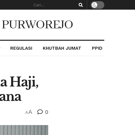
. PURWOREJO
REGULASI
KHUTBAH JUMAT
PPID
 Haji,
dana
A
0
A