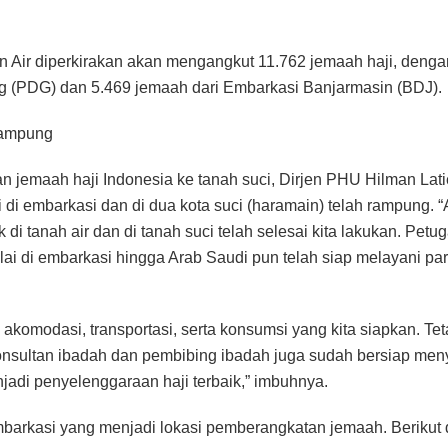
 Air diperkirakan akan mengangkut 11.762 jemaah haji, denga
g (PDG) dan 5.469 jemaah dari Embarkasi Banjarmasin (BDJ).
Rampung
n jemaah haji Indonesia ke tanah suci, Dirjen PHU Hilman La
 di embarkasi dan di dua kota suci (haramain) telah rampung. “
 di tanah air dan di tanah suci telah selesai kita lakukan. Pe
lai di embarkasi hingga Arab Saudi pun telah siap melayani par
akomodasi, transportasi, serta konsumsi yang kita siapkan. Tet
konsultan ibadah dan pembibing ibadah juga sudah bersiap me
njadi penyelenggaraan haji terbaik,” imbuhnya.
embarkasi yang menjadi lokasi pemberangkatan jemaah. Berikut 