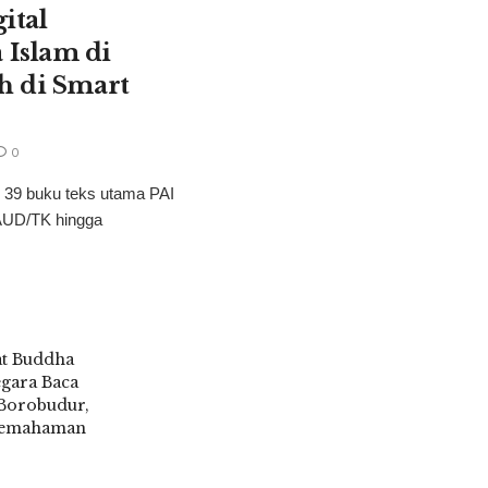
ital
Islam di
h di Smart
0
 39 buku teks utama PAI
PAUD/TK hingga
t Buddha
gara Baca
 Borobudur,
Pemahaman
6