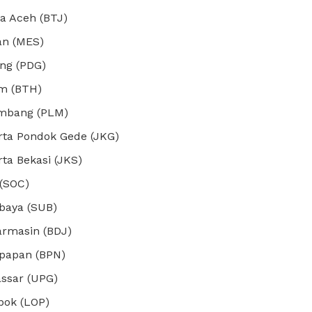
a Aceh (BTJ)
an (MES)
ng (PDG)
m (BTH)
mbang (PLM)
rta Pondok Gede (JKG)
ta Bekasi (JKS)
 (SOC)
baya (SUB)
armasin (BDJ)
kpapan (BPN)
ssar (UPG)
ok (LOP)