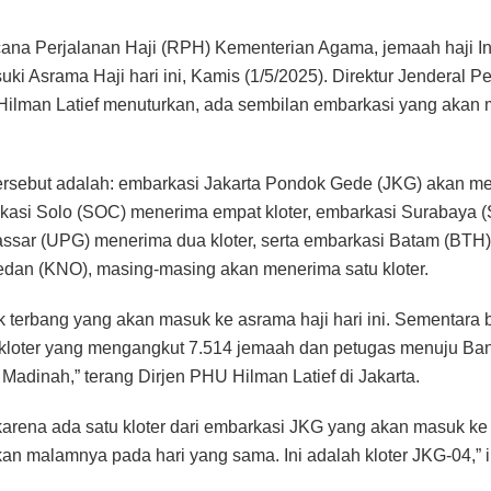
cana Perjalanan Haji (RPH) Kementerian Agama, jemaah haji I
ki Asrama Haji hari ini, Kamis (1/5/2025). Direktur Jenderal 
lman Latief menuturkan, ada sembilan embarkasi yang akan
ersebut adalah: embarkasi Jakarta Pondok Gede (JKG) akan m
arkasi Solo (SOC) menerima empat kloter, embarkasi Surabaya 
assar (UPG) menerima dua kloter, serta embarkasi Batam (BTH), 
dan (KNO), masing-masing akan menerima satu kloter.
k terbang yang akan masuk ke asrama haji hari ini. Sementara b
kloter yang mengangkut 7.514 jemaah dan petugas menuju B
Madinah,” terang Dirjen PHU Hilman Latief di Jakarta.
karena ada satu kloter dari embarkasi JKG yang akan masuk k
an malamnya pada hari yang sama. Ini adalah kloter JKG-04,”