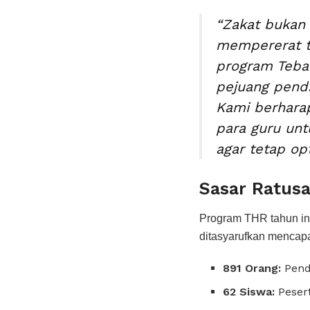
“Zakat bukan
mempererat t
program Teba
pejuang pend
Kami berhara
para guru unt
agar tetap op
Sasar Ratusa
Program THR tahun ini
ditasyarufkan mencapa
891 Orang:
Pend
62 Siswa:
Pesert