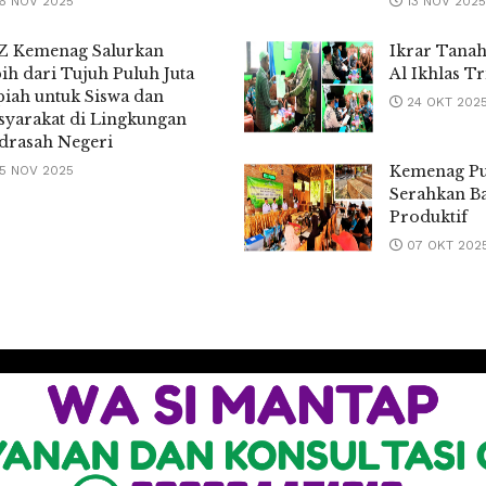
6 NOV 2025
13 NOV 2025
Z Kemenag Salurkan
Ikrar Tana
ih dari Tujuh Puluh Juta
Al Ikhlas Tr
iah untuk Siswa dan
24 OKT 202
yarakat di Lingkungan
drasah Negeri
Kemenag P
5 NOV 2025
Serahkan B
Produktif
07 OKT 202