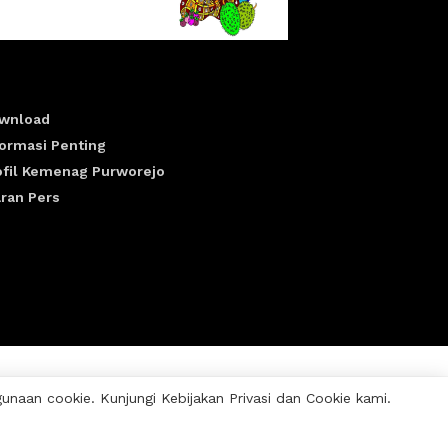
wnload
formasi Penting
ofil Kemenag Purworejo
aran Pers
aan cookie. Kunjungi Kebijakan Privasi dan Cookie kami.