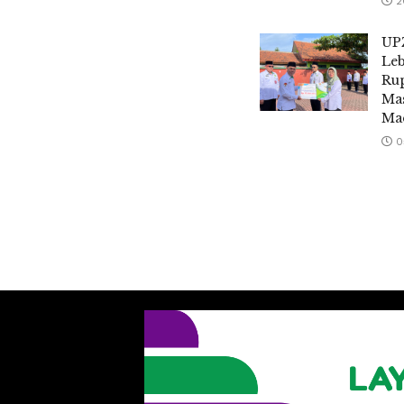
2
UP
Leb
Rup
Mas
Ma
0