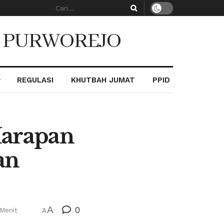
. PURWOREJO
REGULASI
KHUTBAH JUMAT
PPID
Harapan
an
A
0
Menit
A