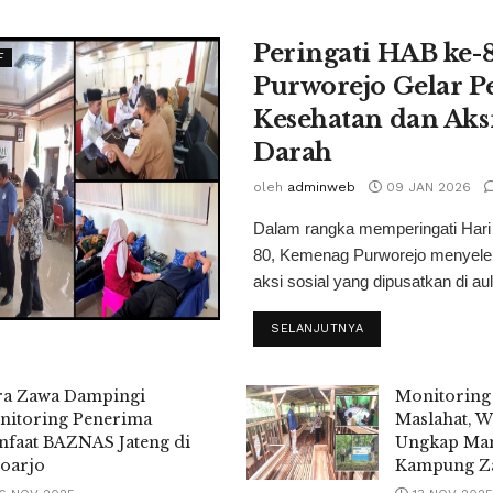
Peringati HAB ke-
F
Purworejo Gelar P
Kesehatan dan Aks
Darah
oleh
adminweb
09 JAN 2026
Dalam rangka memperingati Hari
80, Kemenag Purworejo menyele
aksi sosial yang dipusatkan di aul
SELANJUTNYA
ra Zawa Dampingi
Monitoring 
nitoring Penerima
Maslahat, 
faat BAZNAS Jateng di
Ungkap Man
oarjo
Kampung Z