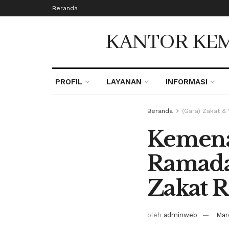
Beranda
KANTOR KEM
PROFIL
LAYANAN
INFORMASI
Beranda
(Gara) Zakat &
Kemena
Ramada
Zakat R
oleh
adminweb
Mar