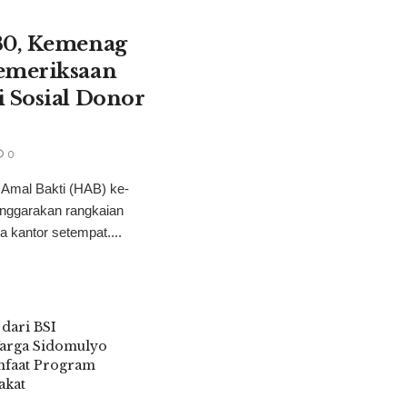
80, Kemenag
emeriksaan
i Sosial Donor
0
 Amal Bakti (HAB) ke-
nggarakan rangkaian
a kantor setempat....
dari BSI
Warga Sidomulyo
faat Program
akat