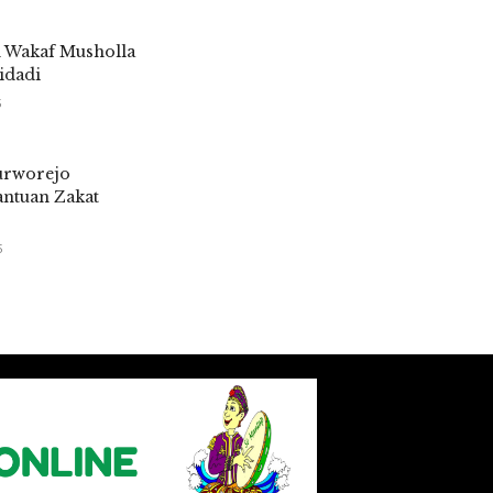
h Wakaf Musholla
idadi
5
urworejo
antuan Zakat
5