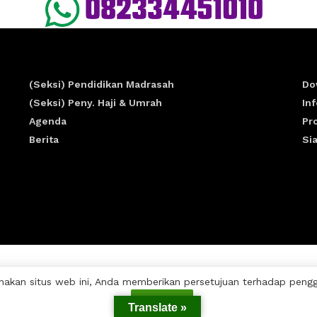
(Seksi) Pendidikan Madrasah
Do
(Seksi) Peny. Haji & Umrah
In
Agenda
Pr
Berita
Si
akan situs web ini, Anda memberikan persetujuan terhadap penggun
Setuju
Translate »