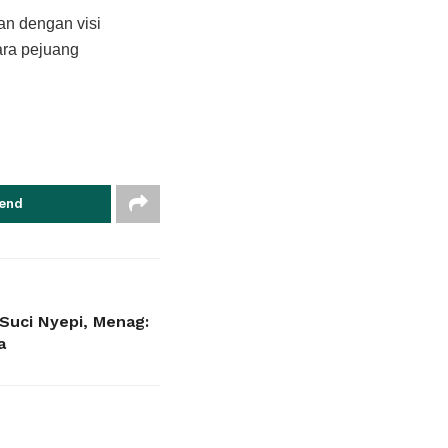
an dengan visi
ara pejuang
end
Suci Nyepi, Menag:
a