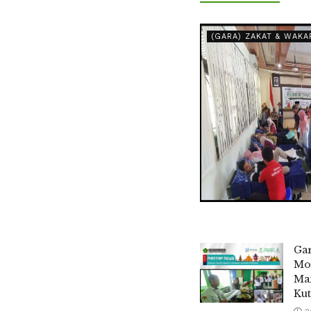
(GARA) ZAKAT & WAKA
Ga
Mo
Man
Kut