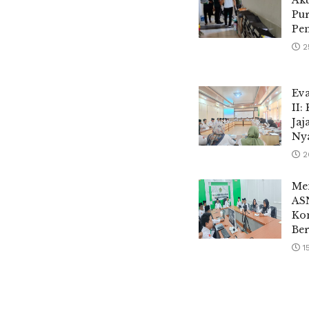
Ak
Pur
Pem
2
Eva
II:
Jaj
Nya
2
Men
AS
Kom
Ber
1