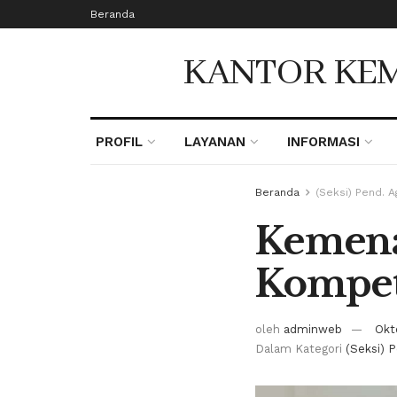
Beranda
KANTOR KEM
PROFIL
LAYANAN
INFORMASI
Beranda
(Seksi) Pend. 
Kemena
Kompet
oleh
adminweb
Okt
Dalam Kategori
(Seksi) 