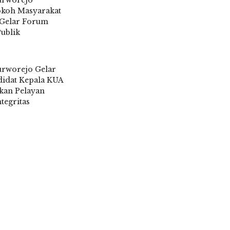
urworejo
koh Masyarakat
Gelar Forum
Publik
6
rworejo Gelar
didat Kepala KUA
kan Pelayan
tegritas