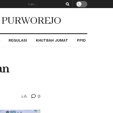
. PURWOREJO
REGULASI
KHUTBAH JUMAT
PPID
an
A
0
A