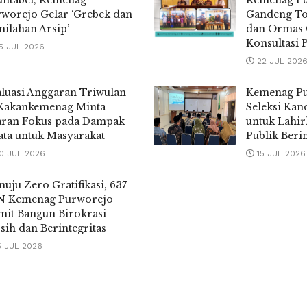
untabel, Kemenag
Kemenag P
worejo Gelar ‘Grebek dan
Gandeng To
ilahan Arsip’
dan Ormas 
Konsultasi 
5 JUL 2026
22 JUL 202
luasi Anggaran Triwulan
Kemenag Pu
 Kakankemenag Minta
Seleksi Kan
aran Fokus pada Dampak
untuk Lahir
ta untuk Masyarakat
Publik Berin
0 JUL 2026
15 JUL 2026
uju Zero Gratifikasi, 637
N Kemenag Purworejo
it Bangun Birokrasi
sih dan Berintegritas
5 JUL 2026