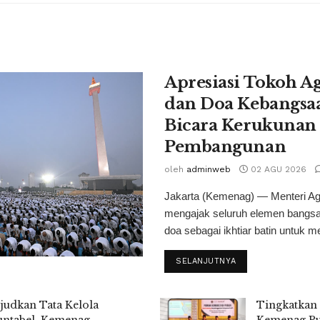
Apresiasi Tokoh A
dan Doa Kebangsa
Bicara Kerukunan
Pembangunan
oleh
adminweb
02 AGU 2026
Jakarta (Kemenag) — Menteri A
mengajak seluruh elemen bangsa 
doa sebagai ikhtiar batin untuk m
SELANJUTNYA
udkan Tata Kelola
Tingkatkan 