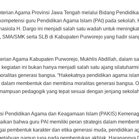
terian Agama Provinsi Jawa Tengah melalui Bidang Pendidika
kompetensi guru Pendidikan Agama Islam (PAI) pada sekolah. 
hasiola H. Dargo ini menjadi salah satu wadah untuk meningka
, SMA/SMK serta SLB di Kabupaten Purworejo yang hadir siang
erian Agama Kabupaten Purworejo, Mukhlis Abdillah, dalam 
egiatan ini bukan hanya menjadi salah satu ajang silatuharm
oralitas generasi bangsa. “Hakekatnya pendidikan agama is
n dalam membentuk dan membina moralitas generasi bangsa. O
emampuan pedagogik yang tepat sesuai dengan jenjang sekola
eksi Pendidikan Agama dan Keagamaan Islam (PAKIS) Kemenag
kan bahwa guru PAI memiliki peran strategis dalam membentu
ai pembentuk karakter dan etika generasi muda, pendidikan a
ngetahuan namun juga pada pembentukan akhlak. Harapannya 