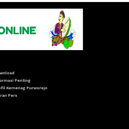
wnload
formasi Penting
ofil Kemenag Purworejo
aran Pers