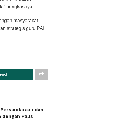
ik,” pungkasnya.
-tengah masyarakat
n strategis guru PAI
end
a Persaudaraan dan
a dengan Paus