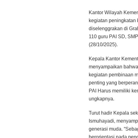
Kantor Wilayah Kemen
kegiatan peningkatan 
diselenggrakan di Gra
110 guru PAI SD, SMP
(28/10/2025).
Kepala Kantor Kement
menyampaikan bahwa k
kegiatan pembinaan m
penting yang berpera
PAI Harus memiliki k
ungkapnya.
Turut hadir Kepala s
Ismuhayadi, menyampai
generasi muda. “Sebag
berorientasi pada pe