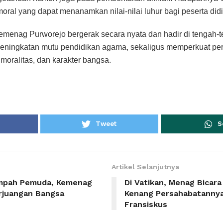
ral yang dapat menanamkan nilai-nilai luhur bagi peserta did
 Kemenag Purworejo bergerak secara nyata dan hadir di tengah
eningkatan mutu pendidikan agama, sekaligus memperkuat pera
 moralitas, dan karakter bangsa.
Tweet
S
Artikel Selanjutnya
umpah Pemuda, Kemenag
Di Vatikan, Menag Bicar
erjuangan Bangsa
Kenang Persahabatanny
Fransiskus