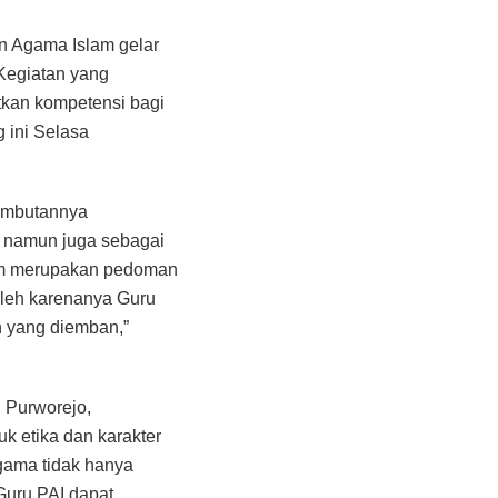
n Agama Islam gelar
Kegiatan yang
tkan kompetensi bagi
 ini Selasa
sambutannya
i namun juga sebagai
lam merupakan pedoman
leh karenanya Guru
h yang diemban,”
 Purworejo,
k etika dan karakter
gama tidak hanya
Guru PAI dapat