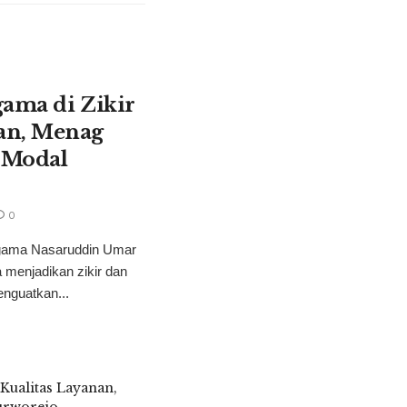
gama di Zikir
an, Menag
 Modal
0
gama Nasaruddin Umar
menjadikan zikir dan
enguatkan...
Kualitas Layanan,