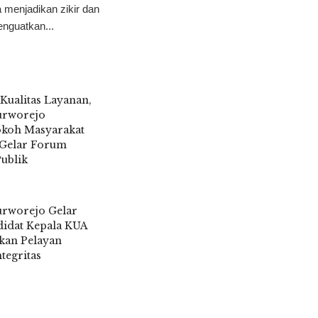
menjadikan zikir dan
enguatkan...
Kualitas Layanan,
urworejo
koh Masyarakat
Gelar Forum
Publik
6
rworejo Gelar
didat Kepala KUA
kan Pelayan
tegritas