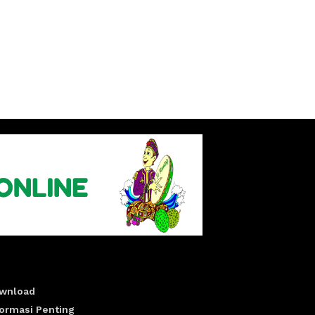
wnload
formasi Penting