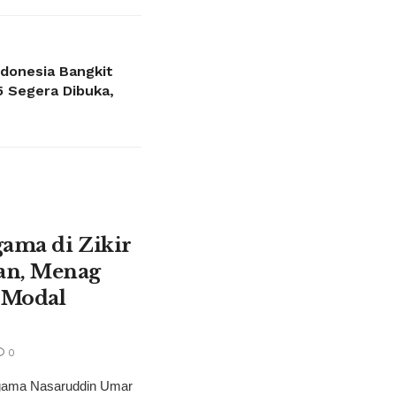
donesia Bangkit
 Segera Dibuka,
gama di Zikir
an, Menag
 Modal
0
gama Nasaruddin Umar