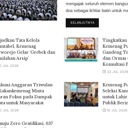
mengajak seluruh elemen bangsa 
doa sebagai ikhtiar batin untuk m
SELANJUTNYA
udkan Tata Kelola
Tingkatkan 
untabel, Kemenag
Kemenag P
worejo Gelar ‘Grebek dan
Gandeng To
ilahan Arsip’
dan Ormas 
Konsultasi 
5 JUL 2026
22 JUL 202
luasi Anggaran Triwulan
Kemenag Pu
 Kakankemenag Minta
Seleksi Kan
aran Fokus pada Dampak
untuk Lahir
ta untuk Masyarakat
Publik Berin
0 JUL 2026
15 JUL 2026
uju Zero Gratifikasi, 637