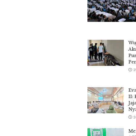
Wuj
Ak
Pur
Pem
2
Eva
II:
Jaj
Nya
2
Men