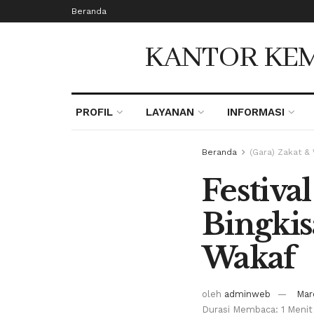
Beranda
KANTOR KEM
PROFIL
LAYANAN
INFORMASI
Beranda
(Gara) Zakat &
Festiv
Bingkis
Wakaf
oleh
adminweb
Mar
Durasi Membaca: 1 Menit