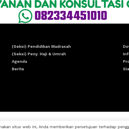
(Seksi) Pendidikan Madrasah
Do
(Seksi) Peny. Haji & Umrah
In
Agenda
Pr
Berita
Si
akan situs web ini, Anda memberikan persetujuan terhadap penggun