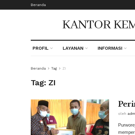
Beranda
KANTOR KEM
PROFIL
LAYANAN
INFORMASI
Beranda
Tag
ZI
Tag:
ZI
Per
oleh
adm
Purwore
memperin