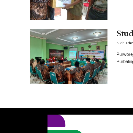
Stud
oleh
adm
Purwore
Purbalin