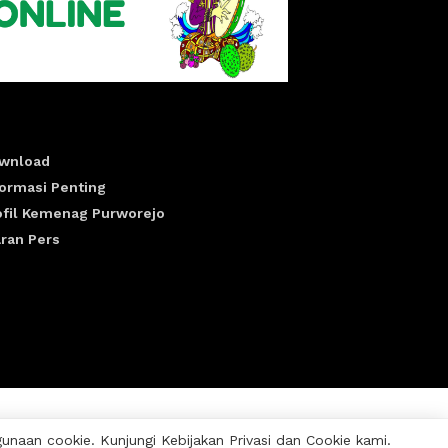
wnload
formasi Penting
ofil Kemenag Purworejo
aran Pers
aan cookie. Kunjungi Kebijakan Privasi dan Cookie kami.