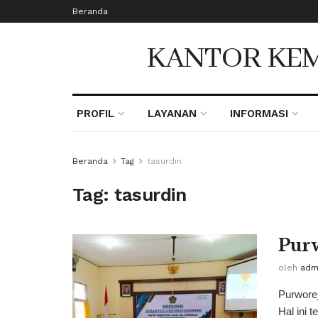
Beranda
KANTOR KEM
PROFIL
LAYANAN
INFORMASI
Beranda
Tag
tasurdin
Tag:
tasurdin
Purw
oleh
adm
Purworej
Hal ini 