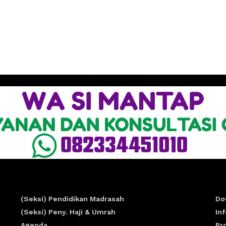
(Seksi) Pendidikan Madrasah
Do
(Seksi) Peny. Haji & Umrah
In
Agenda
Pr