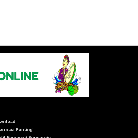
wnload
formasi Penting
ofil Kemenag Purworejo