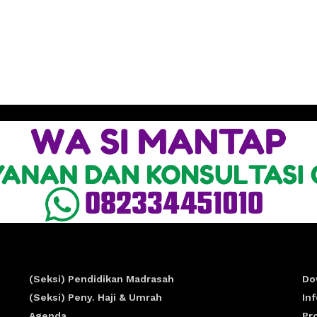
(Seksi) Pendidikan Madrasah
Do
(Seksi) Peny. Haji & Umrah
In
Agenda
Pr