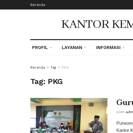
Beranda
KANTOR KEM
PROFIL
LAYANAN
INFORMASI
Beranda
Tag
PKG
Tag:
PKG
Guru
oleh
adm
Purworej
Kantor K