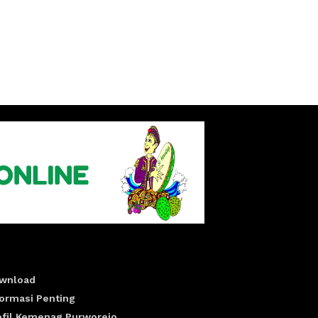
wnload
formasi Penting
ofil Kemenag Purworejo