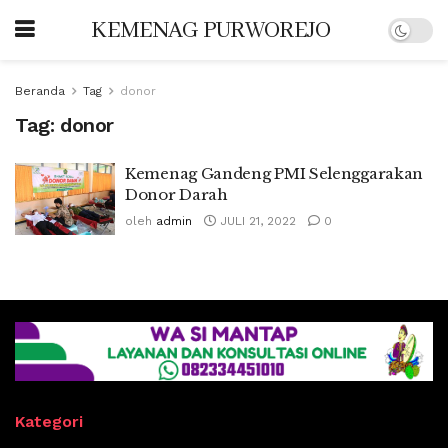
KEMENAG PURWOREJO
Beranda
Tag
donor
Tag:
donor
Kemenag Gandeng PMI Selenggarakan
Donor Darah
oleh
admin
JULI 21, 2022
0
Kategori