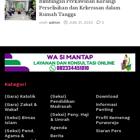
Bimbingan Perkawinan Kurangi
Perselisihan dan Kekerasan dalam
Rumah Tangga
oleh
admin
JUNI 21, 2023
0
Kategori
(Gara) Katolik
(Seksi)
Download
Pendidikan
(Gara) Zakat &
Informasi
Madrasah
Wakaf
Penting
(Seksi) Peny. Haji
(Seksi) Bimas
Profil Kemenag
& Umrah
Islam
Purworejo
Agenda
(Seksi) Pend.
Siaran Pers
Agama &
Berita