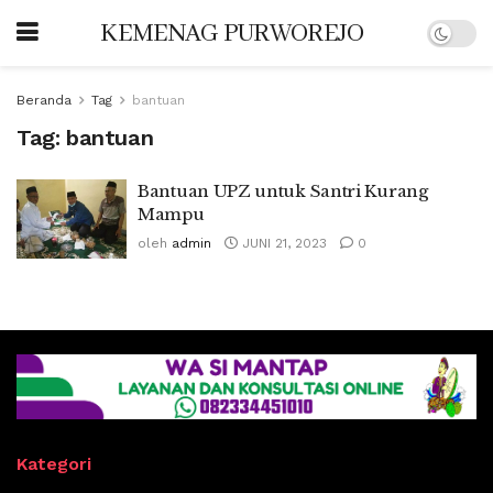
KEMENAG PURWOREJO
Beranda
Tag
bantuan
Tag:
bantuan
Bantuan UPZ untuk Santri Kurang
Mampu
oleh
admin
JUNI 21, 2023
0
Kategori