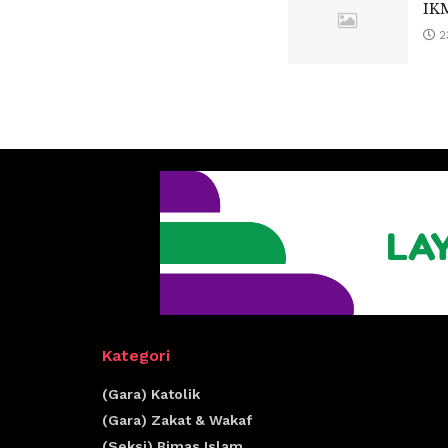
IK
2
Kategori
(Gara) Katolik
(Gara) Zakat & Wakaf
(Seksi) Bimas Islam