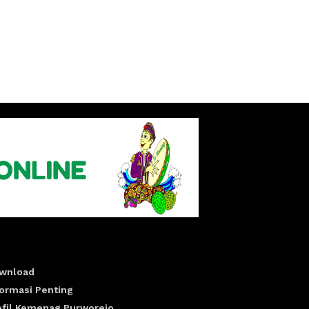
wnload
formasi Penting
ofil Kemenag Purworejo