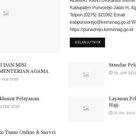
ALAMAT KANTORKantor Kement
Kabupaten Purworejo Jalan H. A
Telpon (0275) 321082 Email
kabpurworejo@kemenag.go.id W
https://purworejo.kemenag.go.id
SELANJUTNYA
SI DAN MISI
Standar Pe
MENTERIAN AGAMA
05 JUN 202
3 FEB 2025
klumat Pelayanan
Layanan Pe
Haji
0 FEB 2024
21 JUL 2022
u Tamu Online & Survei