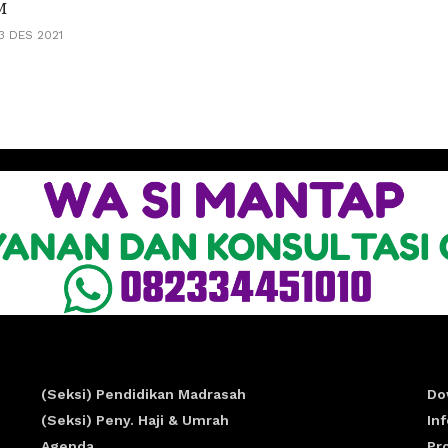
M
3 DES 2021
(Seksi) Pendidikan Madrasah
Do
(Seksi) Peny. Haji & Umrah
In
Agenda
Pr