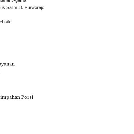
erian Agama
gus Salim 10 Purworejo
ebsite
layanan
2
limpahan Porsi