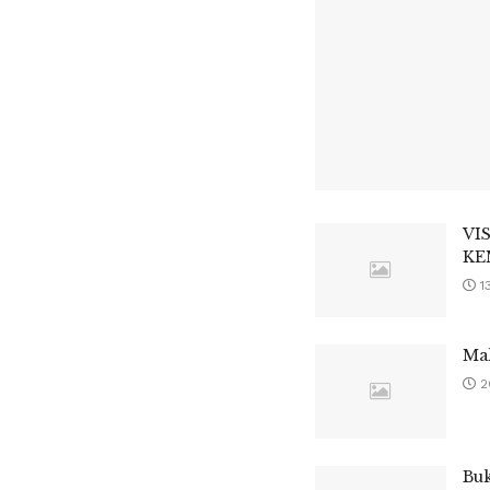
VI
KE
1
Ma
2
Buk