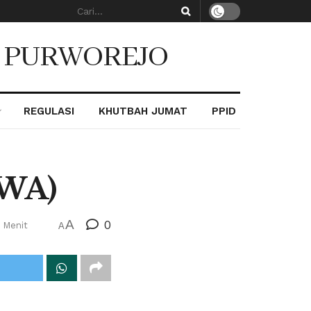
. PURWOREJO
REGULASI
KHUTBAH JUMAT
PPID
(WA)
A
0
 Menit
A