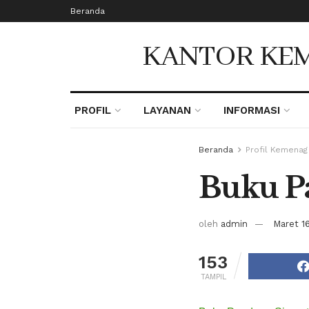
Beranda
KANTOR KEM
PROFIL
LAYANAN
INFORMASI
Beranda
Profil Kemenag
Buku P
oleh
admin
Maret 1
153
TAMPIL