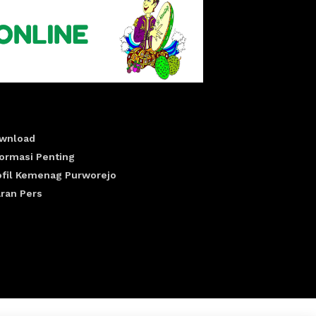
wnload
formasi Penting
ofil Kemenag Purworejo
aran Pers