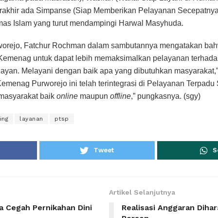
terakhir ada Simpanse (Siap Memberikan Pelayanan Secepatny
mas Islam yang turut mendampingi Harwal Masyhuda.
orejo, Fatchur Rochman dalam sambutannya mengatakan bahw
 Kemenag untuk dapat lebih memaksimalkan pelayanan terhadap
layan. Melayani dengan baik apa yang dibutuhkan masyarakat,”
emenag Purworejo ini telah terintegrasi di Pelayanan Terpadu 
 masyarakat baik
online
maupun
offline
,” pungkasnya. (sgy)
ing
layanan
ptsp
Tweet
S
Artikel Selanjutnya
a Cegah Pernikahan Dini
Realisasi Anggaran Diha