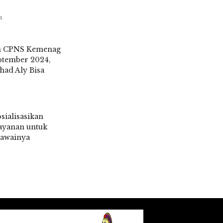
4
n CPNS Kemenag
ptember 2024,
had Aly Bisa
4
ialisasikan
ayanan untuk
gawainya
4