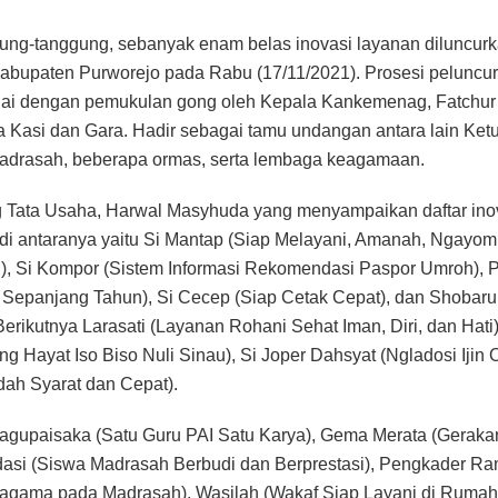
ung-tanggung, sebanyak enam belas inovasi layanan diluncurk
bupaten Purworejo pada Rabu (17/11/2021). Prosesi peluncur
ndai dengan pemukulan gong oleh Kepala Kankemenag, Fatchur 
a Kasi dan Gara. Hadir sebagai tamu undangan antara lain Ket
adrasah, beberapa ormas, serta lembaga keagamaan.
g Tata Usaha, Harwal Masyhuda yang menyampaikan daftar ino
t di antaranya yaitu Si Mantap (Siap Melayani, Amanah, Ngayom
l), Si Kompor (Sistem Informasi Rekomendasi Paspor Umroh), 
i Sepanjang Tahun), Si Cecep (Siap Cetak Cepat), dan Shoba
rikutnya Larasati (Layanan Rohani Sehat Iman, Diri, dan Hati)
g Hayat Iso Biso Nuli Sinau), Si Joper Dahsyat (Ngladosi Ijin 
h Syarat dan Cepat).
agupaisaka (Satu Guru PAI Satu Karya), Gema Merata (Gerak
rdasi (Siswa Madrasah Berbudi dan Berprestasi), Pengkader R
ragama pada Madrasah), Wasilah (Wakaf Siap Layani di Rumah)