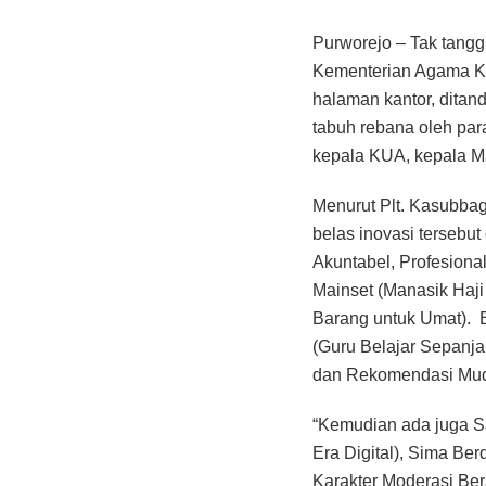
Purworejo – Tak tangg
Kementerian Agama Ka
halaman kantor, dita
tabuh rebana oleh par
kepala KUA, kepala M
Menurut Plt. Kasubba
belas inovasi tersebu
Akuntabel, Profesiona
Mainset (Manasik Haj
Barang untuk Umat). Be
(Guru Belajar Sepanjan
dan Rekomendasi Muda
“Kemudian ada juga S
Era Digital), Sima Be
Karakter Moderasi Be