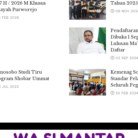
7 H / 2026 M Khusus
Tahun 2025
layah Purworejo
08 NOV 202
2 FEB 2026
Pendaftara
Dibuka 1 Se
Lulusan Ma’
Daftar
02 SEP 202
nosobo Studi Tiru
Kemenag Sos
ogram Shobar Ummat
Standar Pel
Seluruh Pe
1 JUL 2022
20 FEB 202