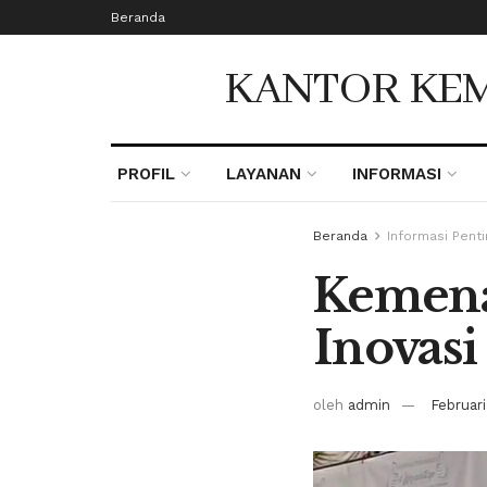
Beranda
KANTOR KEM
PROFIL
LAYANAN
INFORMASI
Beranda
Informasi Penti
Kemena
Inovasi
oleh
admin
Februari