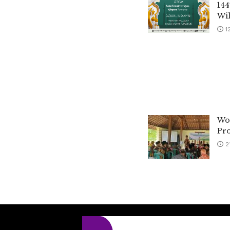
144
Wi
1
Wo
Pr
2