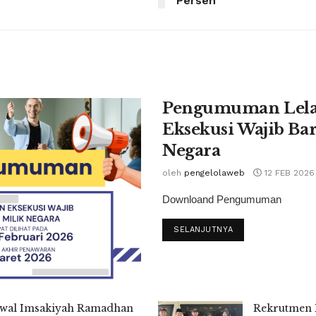
Persen
Pengumuman Lel
Eksekusi Wajib Ba
Negara
oleh
pengelolaweb
12 FEB 2026
Downloand Pengumuman
SELANJUTNYA
dwal Imsakiyah Ramadhan
Rekrutmen P