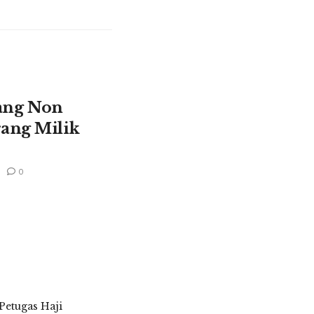
ang Non
rang Milik
0
etugas Haji