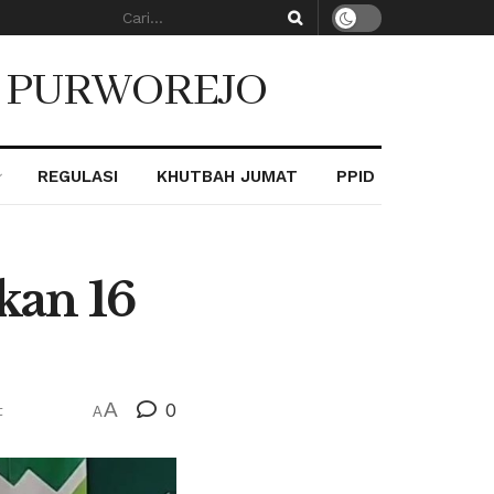
. PURWOREJO
REGULASI
KHUTBAH JUMAT
PPID
kan 16
A
0
t
A