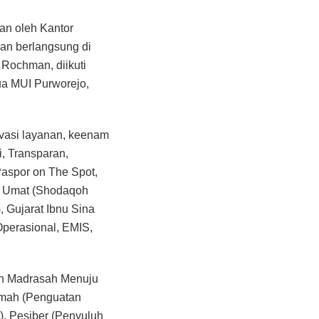
an oleh Kantor
an berlangsung di
Rochman, diikuti
ua MUI Purworejo,
vasi layanan, keenam
i, Transparan,
Paspor on The Spot,
ru Umat (Shodaqoh
, Gujarat Ibnu Sina
Operasional, EMIS,
an Madrasah Menuju
amah (Penguatan
, Pesiber (Penyuluh