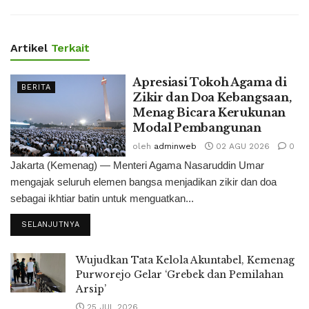
Artikel
Terkait
Apresiasi Tokoh Agama di
BERITA
Zikir dan Doa Kebangsaan,
Menag Bicara Kerukunan
Modal Pembangunan
oleh
adminweb
02 AGU 2026
0
Jakarta (Kemenag) — Menteri Agama Nasaruddin Umar
mengajak seluruh elemen bangsa menjadikan zikir dan doa
sebagai ikhtiar batin untuk menguatkan...
SELANJUTNYA
Wujudkan Tata Kelola Akuntabel, Kemenag
Purworejo Gelar ‘Grebek dan Pemilahan
Arsip’
25 JUL 2026