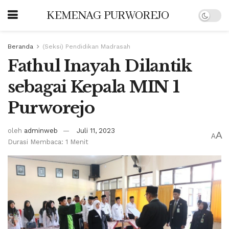
KEMENAG PURWOREJO
Beranda
(Seksi) Pendidikan Madrasah
Fathul Inayah Dilantik
sebagai Kepala MIN 1
Purworejo
oleh
adminweb
Juli 11, 2023
A
A
Durasi Membaca: 1 Menit