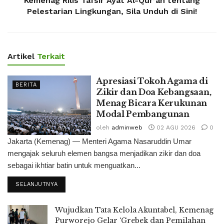
Kemenag Rilis Tafsir Ayat Al-Qur’an tentang
Pelestarian Lingkungan, Sila Unduh di Sini!
Artikel
Terkait
Apresiasi Tokoh Agama di
BERITA
Zikir dan Doa Kebangsaan,
Menag Bicara Kerukunan
Modal Pembangunan
oleh
adminweb
02 AGU 2026
0
Jakarta (Kemenag) — Menteri Agama Nasaruddin Umar
mengajak seluruh elemen bangsa menjadikan zikir dan doa
sebagai ikhtiar batin untuk menguatkan...
SELANJUTNYA
Wujudkan Tata Kelola Akuntabel, Kemenag
Purworejo Gelar ‘Grebek dan Pemilahan