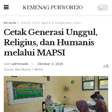
KEMENAG PURWOREJO
Beranda
(Seksi) Pend. Agama & Keagamaan Islam
Cetak Generasi Unggul,
Religius, dan Humanis
melalui MAPSI
oleh
adminweb
Oktober 2, 2025
A
A
Durasi Membaca: 1 Menit