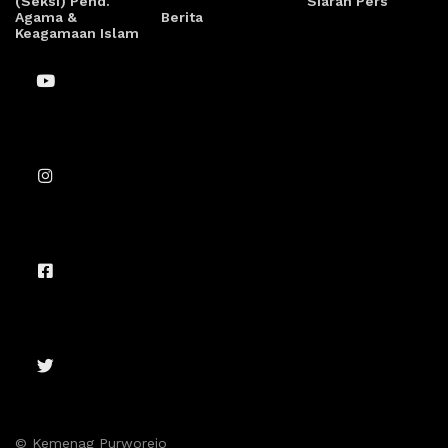
(Seksi) Pend.
Siaran Pers
Agama &
Berita
Keagamaan Islam
© Kemenag Purworejo