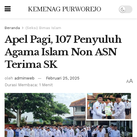
KEMENAG PURWOREJO
Beranda
(Seksi) Bimas Islam
Apel Pagi, 107 Penyuluh
Agama Islam Non ASN
Terima SK
oleh
adminweb
Februari 25, 2025
A
A
Durasi Membaca: 1 Menit